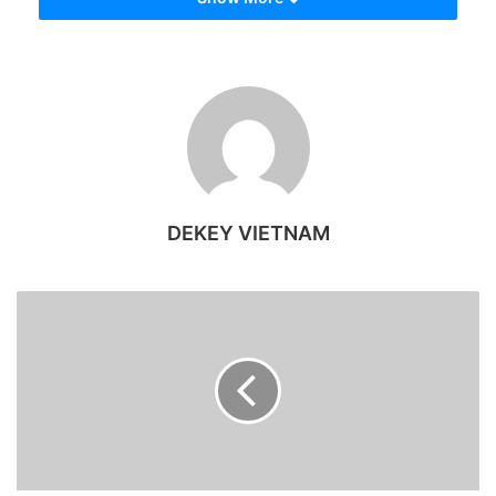
20%.
Combo 4: Gồm 2 món khác nhau trở lên trong cùng 1
đơn hàng. Mua 2 món giảm 10%, 3 món giảm 15%, 4
món giảm 20%, 5 món giảm 20%.
Lưu ý:
Chương trình áp dụng từ 01/05 đến hết ngày 30/05.
DEKEY VIETNAM
Phạm vi: Mua online + offline tại Dekey Vietnam
​Không áp dụng phụ kiện chỉ bán online, phụ kiện
Apple,điện máy.
Không áp dùng đồng thời với khuyến mãi khác.
Áp dụng tối đa 5 món và 5 món phải khác nhau trên 1
đơn hàng.
Như vậy, nếu khách hàng mua càng nhiều sản phẩm trong