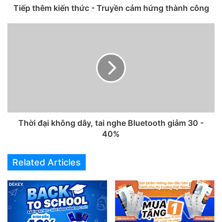
combo thì khuyến mãi giảm giá sẽ càng nhiều và hấp dẫn
Tiếp thêm kiến thức - Truyền cảm hứng thành công
hơn! Nhanh tay quẹo lựa những món đồ mình đang cần TẠI
ĐÂY nhé!
Tags
Life Style
Thời đại không dây, tai nghe Bluetooth giảm 30 -
40%
Related Articles