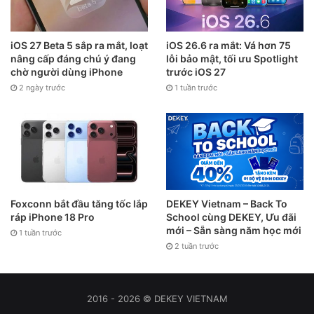
iOS 27 Beta 5 sắp ra mắt, loạt
iOS 26.6 ra mắt: Vá hơn 75
nâng cấp đáng chú ý đang
lỗi bảo mật, tối ưu Spotlight
chờ người dùng iPhone
trước iOS 27
2 ngày trước
1 tuần trước
Foxconn bắt đầu tăng tốc lắp
DEKEY Vietnam – Back To
ráp iPhone 18 Pro
School cùng DEKEY, Ưu đãi
mới – Sẵn sàng năm học mới
1 tuần trước
2 tuần trước
2016 - 2026 © DEKEY VIETNAM