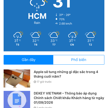
31
HCM
31º - 26º
70%
Rain
2.68 km/h
31
32
33
31
31
℃
℃
℃
℃
℃
T5
T6
T7
CN
T2
Gần đây
Phổ biến
Apple sẽ tung những gì đặc sắc trong 4
tháng cuối năm?
17 giờ trước
DEKEY VIETNAM – Thông báo áp dụng
Chính sách Chiết khấu Khách hàng từ ngày
01/09/2026
1 ngày trước