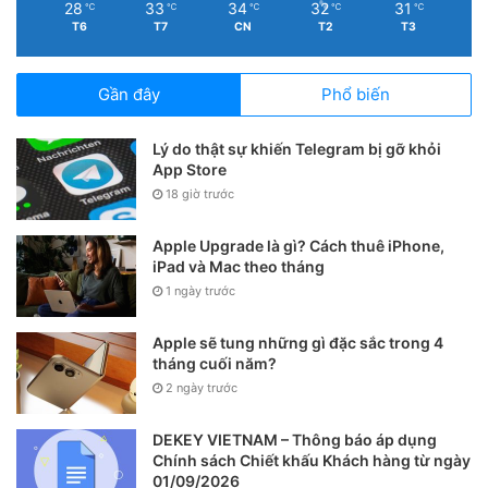
28
33
34
32
31
℃
℃
℃
℃
℃
T6
T7
CN
T2
T3
Gần đây
Phổ biến
Lý do thật sự khiến Telegram bị gỡ khỏi
App Store
18 giờ trước
Apple Upgrade là gì? Cách thuê iPhone,
iPad và Mac theo tháng
1 ngày trước
Apple sẽ tung những gì đặc sắc trong 4
tháng cuối năm?
2 ngày trước
DEKEY VIETNAM – Thông báo áp dụng
Chính sách Chiết khấu Khách hàng từ ngày
01/09/2026