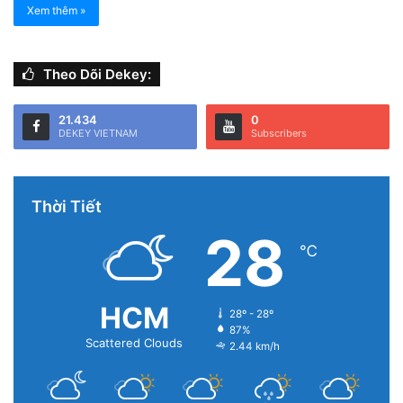
Xem thêm »
Theo Dõi Dekey:
21.434
0
DEKEY VIETNAM
Subscribers
Thời Tiết
28
℃
HCM
28º - 28º
87%
Scattered Clouds
2.44 km/h