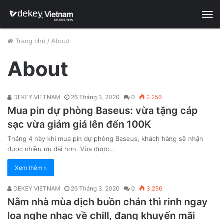
M
Trang chủ
/
About
About
DEKEY VIETNAM
26 Tháng 3, 2020
0
2.256
Mua pin dự phòng Baseus: vừa tặng cáp
sạc vừa giảm giá lên đến 100K
Tháng 4 này khi mua pin dự phòng Baseus, khách hàng sẽ nhận
được nhiều ưu đãi hơn. Vừa được…
Xem thêm »
DEKEY VIETNAM
26 Tháng 3, 2020
0
3.256
Nằm nhà mùa dịch buồn chán thì rinh ngay
loa nghe nhạc về chill, đang khuyến mãi