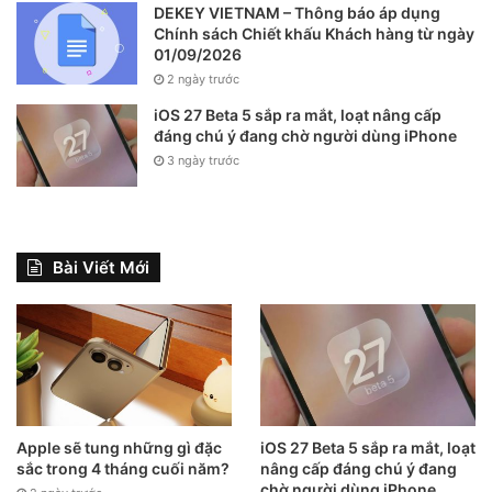
DEKEY VIETNAM – Thông báo áp dụng
Không chỉ iPhone SE “giá rẻ” có dung lượng 64GB
Chính sách Chiết khấu Khách hàng từ ngày
01/09/2026
2 ngày trước
iOS 27 Beta 5 sắp ra mắt, loạt nâng cấp
đáng chú ý đang chờ người dùng iPhone
3 ngày trước
Bài Viết Mới
Dù Phone SE đã ra mắt với 64GB dung lượng lưu trữ cơ
bản, nhưng chắc Apple chỉ sử dụng dung lượng này trên
sản phẩm “giá rẻ” của mình, phải không? Câu trả lời là
Apple sẽ tung những gì đặc
iOS 27 Beta 5 sắp ra mắt, loạt
không, iPad Air mới sử dụng chip M1, được ca tụng là một
sắc trong 4 tháng cuối năm?
nâng cấp đáng chú ý đang
“quái vật hiệu suất”, với hỗ trợ 5G, hỗ trợ Apple Pencil, màn
chờ người dùng iPhone