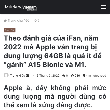
M
Trang chủ
/
Đánh Giá
Đánh Giá
Theo đánh giá của iFan, năm
2022 mà Apple vẫn trang bị
dung lượng 64GB là quá ít để
“gánh” A15 Bionic và M1.
Trung Hiếu
S
15 Tháng 3, 2022
0
286
4 minutes read
e
Apple à, đây không phải mức
n
d
dung lượng mà người dùng có
a
thể xem là xứng đáng được.
n