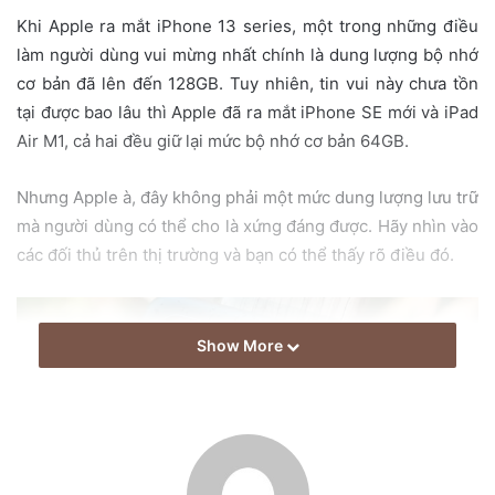
e
Khi Apple ra mắt iPhone 13 series, một trong những điều
m
làm người dùng vui mừng nhất chính là dung lượng bộ nhớ
a
cơ bản đã lên đến 128GB. Tuy nhiên, tin vui này chưa tồn
i
tại được bao lâu thì Apple đã ra mắt iPhone SE mới và iPad
l
Air M1, cả hai đều giữ lại mức bộ nhớ cơ bản 64GB.
Nhưng Apple à, đây không phải một mức dung lượng lưu trữ
mà người dùng có thể cho là xứng đáng được. Hãy nhìn vào
các đối thủ trên thị trường và bạn có thể thấy rõ điều đó.
Show More