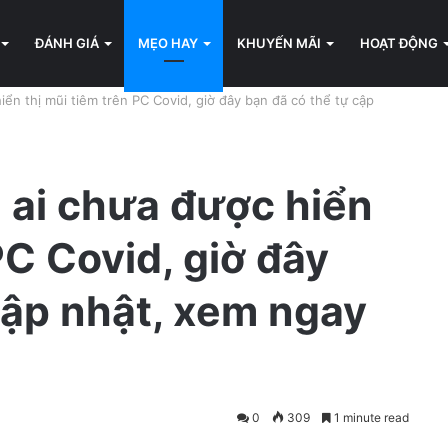
ĐÁNH GIÁ
MẸO HAY
KHUYẾN MÃI
HOẠT ĐỘNG
iển thị mũi tiêm trên PC Covid, giờ đây bạn đã có thể tự cập
 ai chưa được hiển
PC Covid, giờ đây
cập nhật, xem ngay
0
309
1 minute read