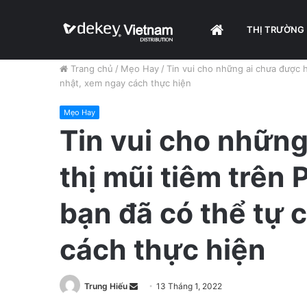
HOME
THỊ TRƯỜNG
Trang chủ
/
Mẹo Hay
/
Tin vui cho những ai chưa được h
nhật, xem ngay cách thực hiện
Mẹo Hay
Tin vui cho những
thị mũi tiêm trên 
bạn đã có thể tự 
cách thực hiện
Trung Hiếu
S
13 Tháng 1, 2022
e