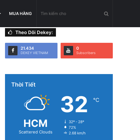
Tìm
MUA HÀNG
Theo Dõi Dekey:
kiếm
21.434
0
DEKEY VIETNAM
Subscribers
cho
Thời Tiết
32
℃
HCM
32º - 28º
72%
Scattered Clouds
2.68 km/h