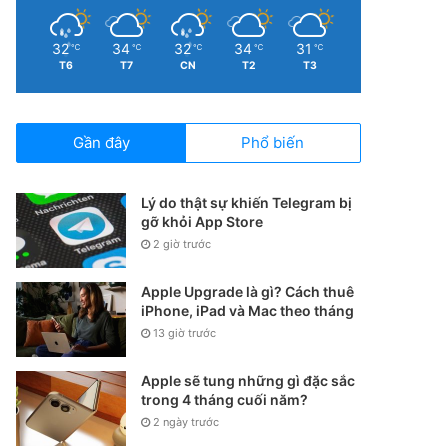
32
34
32
34
31
℃
℃
℃
℃
℃
T6
T7
CN
T2
T3
Gần đây
Phổ biến
Lý do thật sự khiến Telegram bị
gỡ khỏi App Store
2 giờ trước
Apple Upgrade là gì? Cách thuê
iPhone, iPad và Mac theo tháng
13 giờ trước
Apple sẽ tung những gì đặc sắc
trong 4 tháng cuối năm?
2 ngày trước