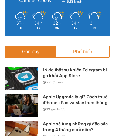
Scattered Clouds
5.18 km/h
31
34
32
34
31
℃
℃
℃
℃
℃
T6
T7
CN
T2
T3
Gần đây
Phổ biến
Lý do thật sự khiến Telegram bị
gỡ khỏi App Store
2 giờ trước
Apple Upgrade là gì? Cách thuê
iPhone, iPad và Mac theo tháng
13 giờ trước
Apple sẽ tung những gì đặc sắc
trong 4 tháng cuối năm?