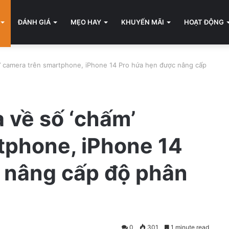
ĐÁNH GIÁ
MẸO HAY
KHUYẾN MÃI
HOẠT ĐỘNG
’ camera trên smartphone, iPhone 14 Pro hứa hẹn được nâng cấp
 về số ‘chấm’
tphone, iPhone 14
 nâng cấp độ phân
0
301
1 minute read