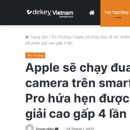
HOME
THỊ TRƯỜNG
Trang chủ
/
Thị Trường
/
Apple sẽ chạy đua về số ‘chấm
độ phân giải cao gấp 4 lần
Thị Trường
Apple sẽ chạy đua
camera trên smar
Pro hứa hẹn được
giải cao gấp 4 lần
Trung Hiếu
S
13 Tháng 1, 2022