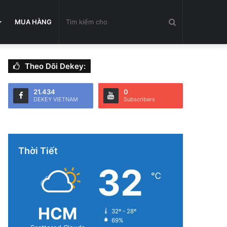
Tìm
MUA HÀNG
Theo Dõi Dekey:
kiếm
21.434
0
DEKEY VIETNAM
Subscribers
cho
Thời Tiết
32
℃
HCM
32º - 28º
69%