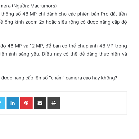
camera (Nguồn: Macrumors)
g thông số 48 MP chỉ dành cho các phiên bản Pro đắt tiền
 về ống kính zoom 2x hoặc siêu rộng có được nâng cấp độ
ế độ 48 MP và 12 MP, để bạn có thể chụp ảnh 48 MP trong
kiện ánh sáng yếu. Điều này có thể dễ dàng thực hiện và
 được nâng cấp lên số “chấm” camera cao hay không?
Twitter
LinkedIn
Pinterest
Chia sẻ qua email
In