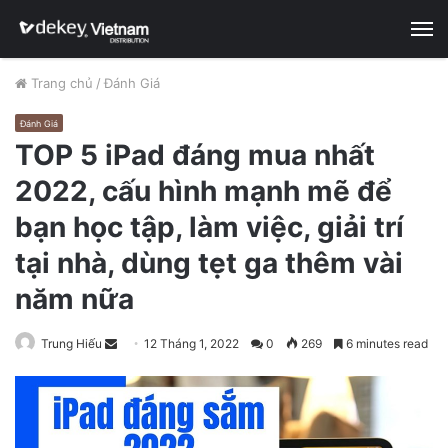
M
Trang chủ
/
Đánh Giá
Đánh Giá
TOP 5 iPad đáng mua nhất
2022, cấu hình mạnh mẽ để
bạn học tập, làm việc, giải trí
tại nhà, dùng tẹt ga thêm vài
năm nữa
Trung Hiếu
S
12 Tháng 1, 2022
0
269
6 minutes read
e
n
d
a