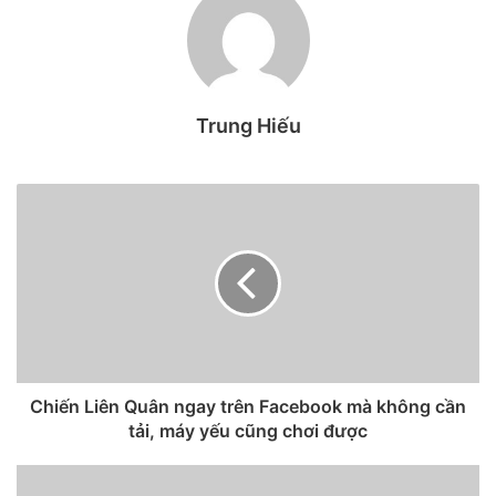
chiếc Apple iPad đáng mua
nhất 2022 mà bạn cần cân
nhắc trước khi mua? Hãy
Trung Hiếu
cùng 24h công nghệ điểm danh
6 chiếc iPad tốt nhất hiện nay
nhé!
1. iPad mini 6
Chiến Liên Quân ngay trên Facebook mà không cần
tải, máy yếu cũng chơi được