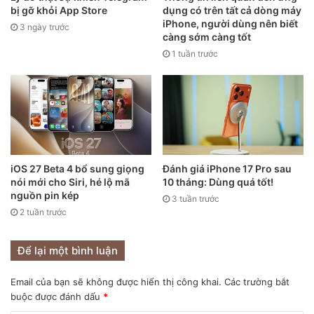
bị gỡ khỏi App Store
dụng có trên tất cả dòng máy
iPhone, người dùng nên biết
3 ngày trước
càng sớm càng tốt
iPad mini 6 với kích thước màn hình 8.3 inch lớn hơn so với
1 tuần trước
các phiên bản iPad mini trước. Nguồn: Tech Gear Talk.
Nhìn vào iPad mini 6 mình rất ấn tượng với kích thước gọn
nhẹ, viền màn hình của máy đã được thiết kế mỏng đều
bốn cạnh giúp tối ưu không gian hiển thị hơn. Ngoài ra, tấm
nền LED-backlit IPS LCD hứa hẹn sẽ mang đến cho bạn
một không gian hiển thị sống động, đầy màu sắc.
iOS 27 Beta 4 bổ sung giọng
Đánh giá iPhone 17 Pro sau
nói mới cho Siri, hé lộ mã
10 tháng: Dùng quá tốt!
nguồn pin kép
3 tuần trước
2 tuần trước
Để lại một bình luận
Email của bạn sẽ không được hiển thị công khai.
Các trường bắt
buộc được đánh dấu
*