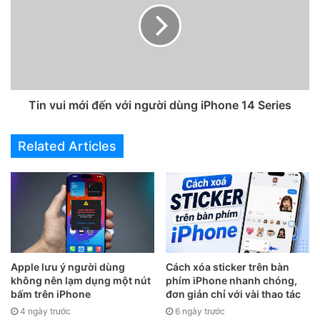
Tin vui mới đến với người dùng iPhone 14 Series
2. Lợi ích của vnEdu Connect
Related Articles
Ứng dụng vnEdu Conncet sẽ là ứng dụng theo dõi quá
trình và kết quả học tập không thể thiếu với các phụ huynh
đang có con cái theo học ở các trường địa phương. Các lợi
ích mà ứng dụng này có thể mang lại như:
Giúp phụ huynh chủ động theo dõi kết quả học tập
Apple lưu ý người dùng
Cách xóa sticker trên bàn
của học sinh.
không nên lạm dụng một nút
phím iPhone nhanh chóng,
Thông báo các lịch học, điểm danh, bài tập mà học
bấm trên iPhone
đơn giản chỉ với vài thao tác
4 ngày trước
6 ngày trước
sinh cần thực hiện.