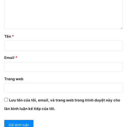
Bước 1
: Truy cập
App Store
trên iPhone của bạn >
Chọn
biểu tượng Tìm kiếm
> Nhập
vnEdu Connect
ở thanh
tìm kiếm > Chọn Tìm.
Tên
*
Email
*
Trang web
Lưu tên của tôi, email, và trang web trong trình duyệt này cho
lần bình luận kế tiếp của tôi.