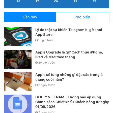
T6
T7
CN
T2
T3
Gần đây
Phổ biến
Lý do thật sự khiến Telegram bị gỡ khỏi
App Store
10 giờ trước
4. Cách đăng nhập vnEdu Connect
Apple Upgrade là gì? Cách thuê iPhone,
iPad và Mac theo tháng
Để có thể đăng nhập vnEdu Connect để bắt đầu theo dõi
20 giờ trước
quá trình học tập của học sinh, bạn chỉ cần thực hiện các
Apple sẽ tung những gì đặc sắc trong 4
thao tác đơn giản như sau: Truy cập
vnEdu Connect
trên
tháng cuối năm?
iPhone, điện thoại của bạn > Tiến hành nhập
Số điện
2 ngày trước
thoại
hoặc
tài khoản học sinh
cũng như
Mật khẩu
>
Chọn
Đăng nhập
. Ngoài ra bạn còn có thể đăng nhập qua
DEKEY VIETNAM – Thông báo áp dụng
mã OTP nếu quên mật khẩu.
Chính sách Chiết khấu Khách hàng từ ngày
01/09/2026
2 ngày trước