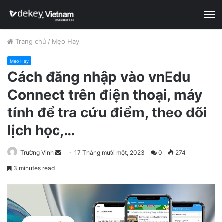
M
Trang chủ
/
Mẹo Hay
Mẹo Hay
Cách đăng nhập vào vnEdu
Connect trên điện thoại, máy
tính để tra cứu điểm, theo dõi
lịch học,…
Trường Vinh
S
17 Tháng mười một, 2023
0
274
e
3 minutes read
n
d
a
n