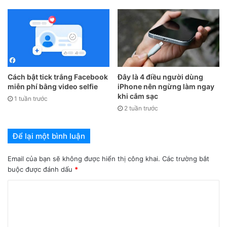
Hỗ trợ các bài giảng, bài tập cần thiết cho học sinh.
Hỗ trợ trên nền tảng mobile, giúp người dùng dễ dàng
theo dõi quá trình học tập trên thiết bị điện thoại.
Giao diện sử dụng dễ dàng, thân thiện.
Cách bật tick trắng Facebook
Đây là 4 điều người dùng
miễn phí bằng video selfie
iPhone nên ngừng làm ngay
khi cắm sạc
1 tuần trước
2 tuần trước
Để lại một bình luận
Email của bạn sẽ không được hiển thị công khai.
Các trường bắt
buộc được đánh dấu
*
3. Cách tải và cài đặt ứng dụng
vnEdu Connect