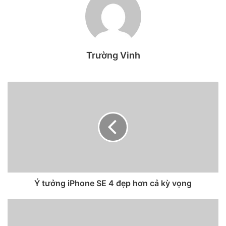
mình sẽ chia sẻ cho bạn cách đăng
nhập vào vnEdu Connect nhé!
1. vnEdu Connect là gì?
Trường Vinh
vnEdu Conncet là ứng dụng sử dụng để kết nối các thông
tin liên quan tới học sinh giữa phụ huynh và nhà trường,
được ra mắt và hỗ trợ trên nền tảng mobile. vnEdu Connect
cung cấp cho phụ huynh các thông tin chi tiết nhất của học
sinh đang theo học tại nhà trường địa phương như lịch học,
điểm danh, kết quả học tập, bài tập,… Với các tính năng
được cung cấp trên sẽ giúp phụ huynh có thể nắm bắt tốt
nhất quá trình và kết quả học tập của con cháu một cách
chủ động.
Ý tưởng iPhone SE 4 đẹp hơn cả kỳ vọng