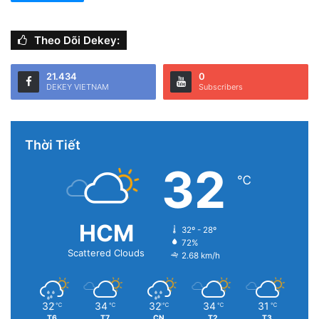
Theo Dõi Dekey:
21.434
0
DEKEY VIETNAM
Subscribers
Thời Tiết
32
℃
HCM
32º - 28º
72%
Scattered Clouds
2.68 km/h
32
34
32
34
31
℃
℃
℃
℃
℃
T6
T7
CN
T2
T3