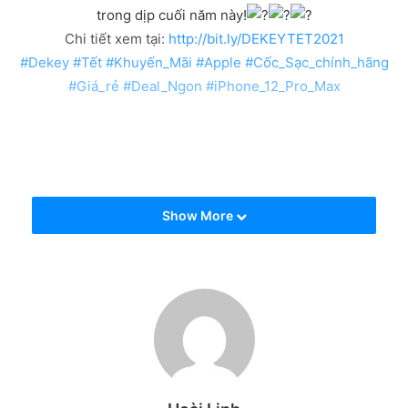
trong dịp cuối năm này!
Chi tiết xem tại:
http://bit.ly/DEKEYTET2021
#Dekey
#Tết
#Khuyến_Mãi
#Apple
#Cốc_Sạc_chính_hãng
#Giá_rẻ
#Deal_Ngon
#iPhone_12_Pro_Max
Show More