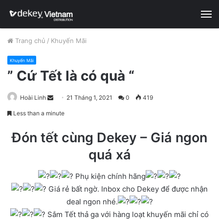
M
Trang chủ
/
Khuyến Mãi
Khuyến Mãi
” Cứ Tết là có quà “
Hoài Linh
S
21 Tháng 1, 2021
0
419
e
Less than a minute
n
d
Đón tết cùng Dekey – Giá ngon
a
quá xá
n
e
Phụ kiện chính hãng
m
Giá rẻ bất ngờ. Inbox cho Dekey để được nhận
a
deal ngon nhé.
i
Sắm Tết thả ga với hàng loạt khuyến mãi chỉ có
l