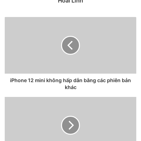
Hoài Linh
iPhone 12 mini không hấp dẫn bằng các phiên bản
khác
——————————-
—————————-
Nhà phân phối DEKEY VIETNAM DISTRIBUTION
Website :
http://dekeyvietnam.com/