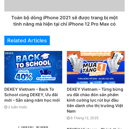
News:
https://blog.dekeyvietnam.com/
Email: info@dekey.com.vn
Hotline: 0936.28.28.66
Toàn bộ dòng iPhone 2021 sẽ được trang bị một
Liên hệ hợp tác kinh doanh:
tính năng mà hiện tại chỉ iPhone 12 Pro Max có
– PTKV Miền Bắc: 093.88.66.039
– PTKV Miền Trung: 090.19.30.579
Related Articles
– PTKV Miền Nam: 090.52.88.628
Trang mua sắm TMĐT:
– Trang Shoppe:
http://bit.ly/DEKEYshopee
– Trang Lazada:
http://bit.ly/DEKEYlazada
DEKEY Vietnam – Back To
DEKEY Vietnam – Từng bừng
School cùng DEKEY, Ưu đãi
ưu đãi chào đón sản phẩm
mới – Sẵn sàng năm học mới
kính cường lực rút bụi đầu
tiên dành cho thị trường Việt
2 tuần trước
Nam
6 Tháng 12, 2025