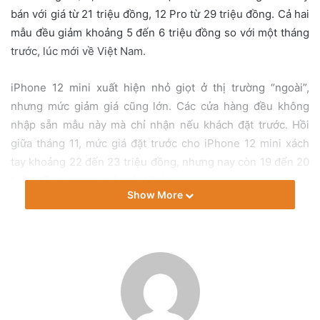
i
bán với giá từ 21 triệu đồng, 12 Pro từ 29 triệu đồng. Cả hai
l
mẫu đều giảm khoảng 5 đến 6 triệu đồng so với một tháng
trước, lúc mới về Việt Nam.
iPhone 12 mini xuất hiện nhỏ giọt ở thị trường “ngoài”,
nhưng mức giảm giá cũng lớn. Các cửa hàng đều không
nhập sẵn mẫu này mà chỉ nhận nếu khách đặt trước. Hồi
giữa tháng 11, mức giá đặt trước cho iPhone 12 mini xách
tay khoảng 22 đến 23 triệu đồng, nhưng nay còn 19 đến 20
triệu đồng, ngang giá máy VN/A.
Show More
iPhone 12 Pro Max sau thời gian giảm giá mạnh, bắt đầu
chững lại. Hiện nhiều cửa hàng rao bán iPhone 12 Pro Max
xách tay từ Mỹ với giá từ 33 đến 37 triệu đồng tùy màu sắc,
giảm 13 đến 17 triệu đồng so với mức 50 triệu khi mới về
Việt Nam cuối tháng 10.