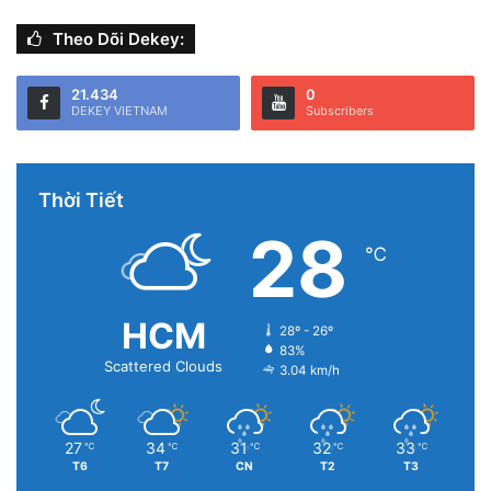
Theo Dõi Dekey:
21.434
0
DEKEY VIETNAM
Subscribers
Thời Tiết
28
℃
HCM
28º - 26º
83%
Scattered Clouds
3.04 km/h
27
34
31
32
33
℃
℃
℃
℃
℃
T6
T7
CN
T2
T3