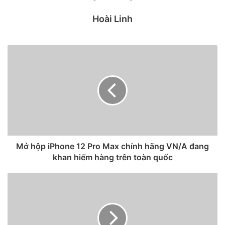
Hiện tại, 4 bản iPhone 12 hàng xách tay từ Mỹ, Singapore,
Hong Kong có giá tương đương sản phẩm chính hãng, mã
Hoài Linh
VN/A. Tuy nhiên, trong bối cảnh các đại lý của Apple tại
Việt Nam tung ra nhiều khuyến mãi, mức giá của máy xách
tay không thể cạnh tranh được.
Giá iPhone 12 xách tay liên tục giảm, nhưng vẫn khó cạnh
tranh với máy chính hãng. Ảnh:
Lưu Quý
Tuy nhiên, nhiều chủ cửa hàng cho rằng giá iPhone xách
Mở hộp iPhone 12 Pro Max chính hãng VN/A đang
khan hiếm hàng trên toàn quốc
tay chưa thể giảm thêm thời gian tới vì sau ngày 27/11, các
đại lý chính hãng sẽ đưa về giá niêm yết, không còn ưu đãi.
Lúc này, hàng xách tay sẽ có lợi thế cạnh tranh.
Ngoài ra, iPhone 12 Pro Max chính hãng đang tạm hết
hàng, nên nhiều cửa hàng xách tay cũng đang gom model