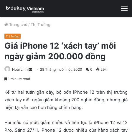
M
Trang chủ
/
Thị Trường
Thị Trường
Giá iPhone 12 ‘xách tay’ mỗi
ngày giảm 200.000 đồng
Hoài Linh
S
28 Tháng mười một, 2020
0
294
e
1 minute read
n
d
Kể từ hai tuần gần đây, bộ bốn iPhone 12 trên thị trường
a
xách tay mỗi ngày giảm khoảng 200 nghìn đồng, nhưng giá
n
hiện tại vẫn cao hơn hàng chính hãng.
e
m
Hai mẫu có mức giảm nhiều và liên tục là iPhone 12 và 12
a
Pro. Sáng 27/11, iPhone 12 được nhiều cửa hàng xách tay