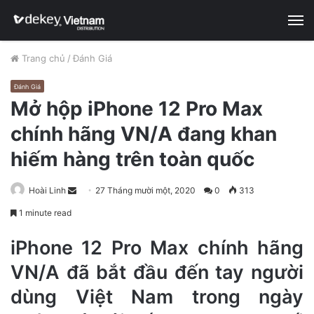
M
Trang chủ
/
Đánh Giá
Đánh Giá
Mở hộp iPhone 12 Pro Max
chính hãng VN/A đang khan
hiếm hàng trên toàn quốc
Hoài Linh
S
27 Tháng mười một, 2020
0
313
e
1 minute read
n
d
iPhone 12 Pro Max chính hãng
a
VN/A đã bắt đầu đến tay người
n
dùng Việt Nam trong ngày
e
m