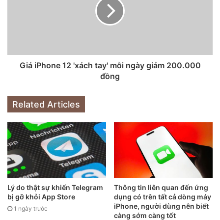
Giá iPhone 12 'xách tay' mỗi ngày giảm 200.000
đồng
Related Articles
Chính vì sức hút mạnh mẽ, vậy nên iPhone 12 Pro Max gặp
tình trạng thiếu hàng trên toàn quốc, đặc biệt là phiên bản
với dung lượng bộ nhớ cao hay màu sắc với nhu cầu cao
Lý do thật sự khiến Telegram
Thông tin liên quan đến ứng
như vàng (gold).
bị gỡ khỏi App Store
dụng có trên tất cả dòng máy
iPhone, người dùng nên biết
1 ngày trước
càng sớm càng tốt