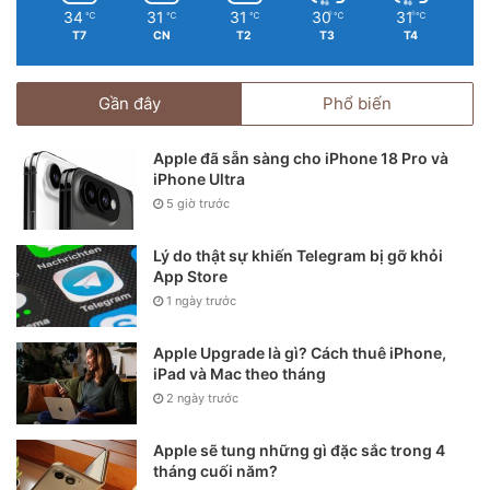
34
31
31
30
31
℃
℃
℃
℃
℃
Giấy hướng dẫn sử dụng bằng tiếng Việt.
T7
CN
T2
T3
T4
Gần đây
Phổ biến
Apple đã sẵn sàng cho iPhone 18 Pro và
iPhone Ultra
5 giờ trước
Lý do thật sự khiến Telegram bị gỡ khỏi
App Store
1 ngày trước
Apple Upgrade là gì? Cách thuê iPhone,
iPad và Mac theo tháng
iPhone 12 Pro Max chính hãng phiên bản màu xám đen
2 ngày trước
(Graphite).
Apple sẽ tung những gì đặc sắc trong 4
tháng cuối năm?