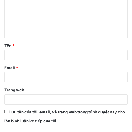
Không có khác biệt về mặt trước, nhưng mặt sau của hộp là
Tên
*
những dòng chú thích bằng tiếng Việt, kèm theo tem hợp
quy ICT.
Email
*
Trang web
Lưu tên của tôi, email, và trang web trong trình duyệt này cho
lần bình luận kế tiếp của tôi.