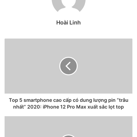
Hoài Linh
Top 5 smartphone cao cấp có dung lượng pin “trâu
Trong loạt bốn iPhone 12, iPhone 12 Pro Max là mẫu máy
nhất” 2020: iPhone 12 Pro Max xuất sắc lọt top
được người Việt quan tâm nhiều nhất. Theo số liệu được
một số nhà bán lẻ công bố, tỷ lệ đặt cọc iPhone 12 Pro Max
chiếm tới 70%.